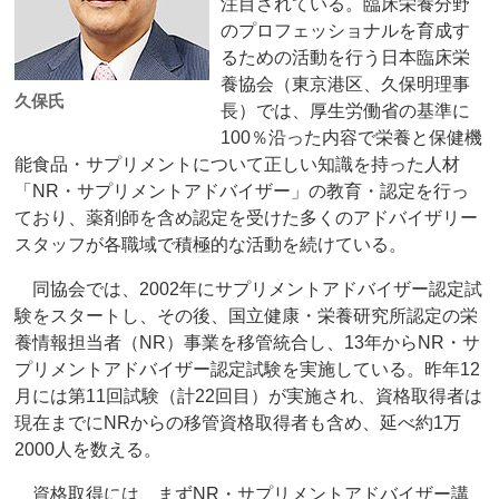
注目されている。臨床栄養分野
のプロフェッショナルを育成す
るための活動を行う日本臨床栄
養協会（東京港区、久保明理事
久保氏
長）では、厚生労働省の基準に
100％沿った内容で栄養と保健機
能食品・サプリメントについて正しい知識を持った人材
「NR・サプリメントアドバイザー」の教育・認定を行っ
ており、薬剤師を含め認定を受けた多くのアドバイザリー
スタッフが各職域で積極的な活動を続けている。
同協会では、2002年にサプリメントアドバイザー認定試
験をスタートし、その後、国立健康・栄養研究所認定の栄
養情報担当者（NR）事業を移管統合し、13年からNR・サ
プリメントアドバイザー認定試験を実施している。昨年12
月には第11回試験（計22回目）が実施され、資格取得者は
現在までにNRからの移管資格取得者も含め、延べ約1万
2000人を数える。
資格取得には、まずNR・サプリメントアドバイザー講