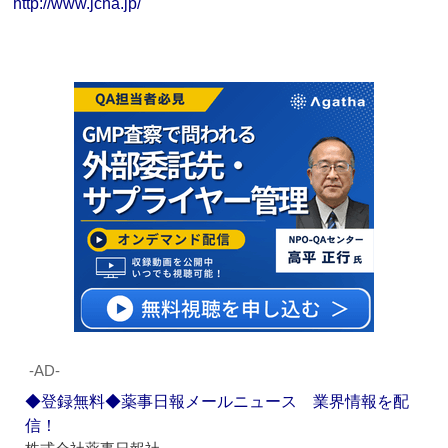
http://www.jcna.jp/
‐AD‐
◆登録無料◆薬事日報メールニュース 業界情報を配
信！