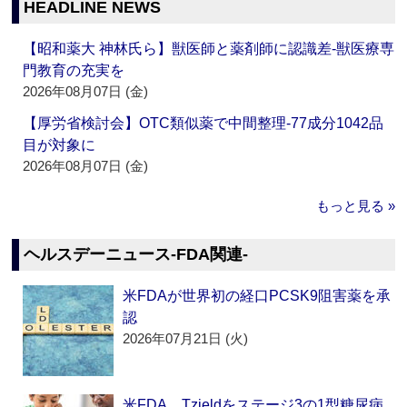
HEADLINE NEWS
【昭和薬大 神林氏ら】獣医師と薬剤師に認識差‐獣医療専
門教育の充実を
2026年08月07日 (金)
【厚労省検討会】OTC類似薬で中間整理‐77成分1042品
目が対象に
2026年08月07日 (金)
もっと見る »
ヘルスデーニュース‐FDA関連‐
米FDAが世界初の経口PCSK9阻害薬を承
認
2026年07月21日 (火)
米FDA、Tzieldをステージ3の1型糖尿病