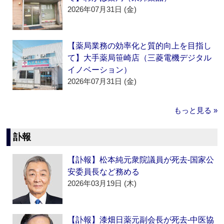
2026年07月31日 (金)
【薬局業務の効率化と質的向上を目指し
て】大手薬局笹崎店（三菱電機デジタル
イノベーション）
2026年07月31日 (金)
もっと見る »
訃報
【訃報】松本純元衆院議員が死去‐国家公
安委員長など務める
2026年03月19日 (木)
【訃報】漆畑日薬元副会長が死去‐中医協