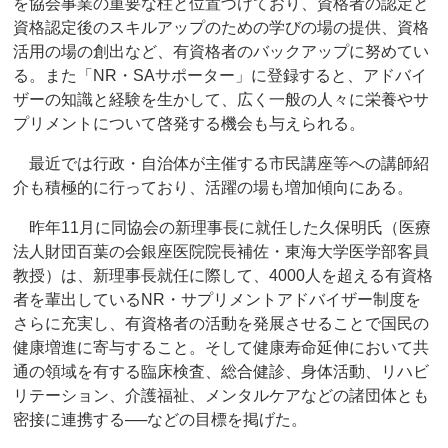
を協会事業の重要な柱と位置づけており、資格者の認定と
資格認定後のスキルアップのための学びの場の提供、資格
活用の場の創出など、有資格者のバックアップに努めてい
る。また「NR・SAサポーター」に登録すると、アドバイ
ザーの知識と経験を生かして、広く一般の人々に栄養やサ
プリメントについて啓発する機会も与えられる。
最近では行政・自治体が主催する市民講座等への講師紹
介も積極的に行っており、活躍の場も増加傾向にある。
昨年11月に同協会の新理事長に就任した久保明氏（医療
法人財団百葉の会銀座医院院長補佐・東海大学医学部客員
教授）は、新理事長就任に際して、4000人を超える有資格
者を輩出しているNR・サプリメントアドバイザー制度を
さらに充実し、有資格者の活動を発展させることで国民の
健康増進に寄与すること。そして健康寿命延伸において共
通の領域を有する臨床検査、総合健診、身体活動、リハビ
リテーション、介護福祉、メンタルケアなどの諸団体とも
密接に連携する──などの目標を掲げた。