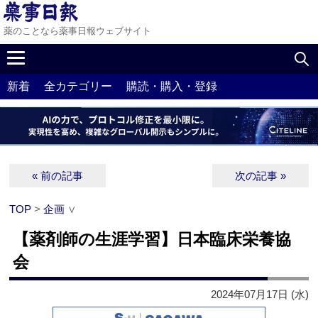
薬のことなら薬事日報ウェブサイト
新着
全カテゴリー
購読・購入・登録
« 前の記事
次の記事 »
TOP
>
企画
∨
【薬剤師の生涯学習】日本臨床栄養協
会
2024年07月17日 (水)