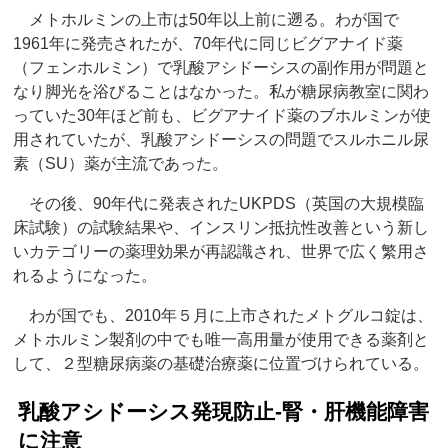
メトホルミンの上市は50年以上前に遡る。わが国で
1961年に発売されたが、70年代に同じビグアナイド薬
（フェンホルミン）で乳酸アシドーシスの副作用が問題と
なり脚光を浴びることはなかった。私が糖尿病教室に関わ
っていた30年ほど前も、ビグアナイド薬のブホルミンが使
用されていたが、乳酸アシドーシスの問題でスルホニル尿
素（SU）薬が主流であった。
その後、90年代に発表されたUKPDS（英国の大規模臨
床試験）の試験結果や、インスリン抵抗性改善という新し
いカテゴリーの薬理効果が再認識され、世界で広く繁用さ
れるようになった。
わが国でも、2010年５月に上市されたメトグルコ錠は、
メトホルミン製剤の中でも唯一高用量が使用できる薬剤と
して、２型糖尿病薬の基礎治療薬に位置づけられている。
乳酸アシドーシス発現防止‐腎・肝機能障害
に注意