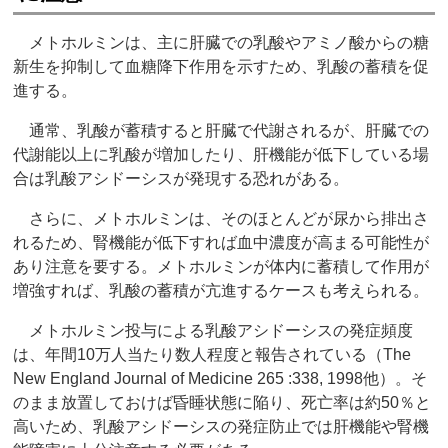
メトホルミンは、主に肝臓での乳酸やアミノ酸からの糖
新生を抑制して血糖降下作用を示すため、乳酸の蓄積を促
進する。
通常、乳酸が蓄積すると肝臓で代謝されるが、肝臓での
代謝能以上に乳酸が増加したり、肝機能が低下している場
合は乳酸アシドーシスが発現する恐れがある。
さらに、メトホルミンは、そのほとんどが尿から排出さ
れるため、腎機能が低下すれば血中濃度が高まる可能性が
あり注意を要する。メトホルミンが体内に蓄積して作用が
増強すれば、乳酸の蓄積が亢進するケースも考えられる。
メトホルミン投与による乳酸アシドーシスの発症頻度
は、年間10万人当たり数人程度と報告されている（The
New England Journal of Medicine 265 :338, 1998他）。そ
のまま放置しておけば昏睡状態に陥り、死亡率は約50％と
高いため、乳酸アシドーシスの発症防止では肝機能や腎機