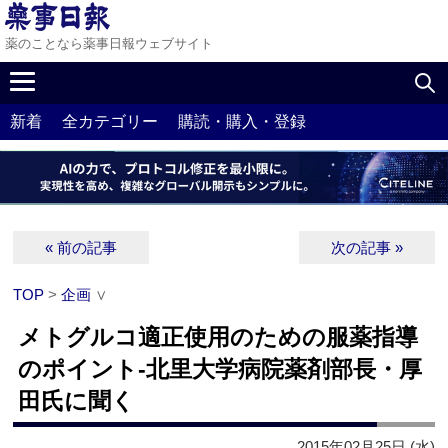
薬のことなら薬事日報ウェブサイト
新着
全カテゴリー
購読・購入・登録
« 前の記事
次の記事 »
TOP
>
企画
∨
メトグルコ適正使用のための服薬指導
のポイント‐北里大学病院薬剤部長・厚
田氏に聞く
2015年02月25日 (水)