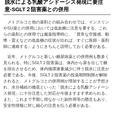
脱水による乳酸アシドーシス発現に要注
意‐SGLT２阻害薬との併用
メトグルコと他の薬剤との組み合わせでは、インスリン
やSU薬との併用においては低血糖に注意を要する。これ
らの薬剤との併用では服薬指導時に、「異常な空腹感、動
悸・震えなどの低血糖の症状が出れば、すぐに医師・薬剤
師に連絡する」ようにきちんと説明しておく必要がある。
近年、メトグルコと新しい糖尿病薬との併用例も数多く
見られる。特にSGLT２阻害薬は、体内から尿を出して糖
を排出させるため、体内循環液量減少に伴う脱水に注意が
必要である。今後、SGLT２阻害薬の投薬期間制限が解除
されると、メトグルコとの併用例が増加することが予想さ
れ、水分補給の徹底といった「脱水による乳酸アシドーシ
ス発現」に十分注意した対応が今後ますます求められる。
また、これまで予期し得なかった副作用等の懸念もあり、
安全性情報に対し細心の注意を払う必要がある。