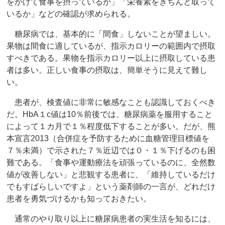
をかけて食事を摂っているか」「栄養素をきちんと取って
いるか」などの確認が求められる。
糖尿病では、基本的に「間食」しないことが望ましい。
果物は間食に適しているが、指示カロリーの範囲内で摂取
すべきである。果物を指示カロリー以上に摂取している患
者は多い。正しい食事の摂取は、簡単そうに見えて難し
い。
患者が、検査値に非常に敏感なことも認識しておくべき
だ。HbA１c値は10％前後では、糖尿病薬を服用すること
によって１カ月で１％程度低下することが多い。だが、熊
本宣言2013（合併症を予防するために血糖管理目標値を
７％未満）で示された７％近辺では０・１％下げるのも困
難である。「食事や運動療法を頑張っているのに、全然数
値が改善しない」と悲観する患者に、「維持しているだけ
でもすばらしいですよ」という薬剤師の一言が、どれだけ
患者を勇気づけるかも知っておきたい。
通常のやり取り以上に糖尿病患者の実生活を知るには、