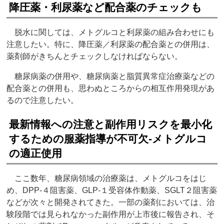
降圧薬・利尿薬など配合薬のチェックも
脱水に関しては、メトグルコと利尿薬の組み合わせにも
注意したい。特に、降圧薬／利尿薬の配合薬との併用は、
薬剤師がきちんとチェックしなければならない。
糖尿病薬の併用や、糖尿病薬と脂質異常症治療薬などの
配合薬との併用も、思わぬところからの相互作用発現があ
るので注意したい。
最新情報への注意と副作用リスクを最小化
するための服薬指導が不可欠‐メトグルコ
の適正使用
ここ数年、糖尿病領域の治療薬は、メトグルコをはじ
め、DPP‐４阻害薬、GLP‐１受容体作動薬、SGLT２阻害薬
などが次々と開発されてきた。一部の薬剤においては、治
験段階では見られなかった副作用が上市後に報告され、そ