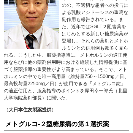
のの、不適切な患者への投与に
よる乳酸アシドーシスの重篤な
副作用も報告されている。ま
た、近年ではSGLT２阻害薬を
はじめとする新しい糖尿病薬が
登場し、それらの薬剤とメトホ
ルミンとの併用例も数多く見ら
れる。こうした中、服薬指導時に、メトホルミンの適正使
用ならびに他の薬剤併用時における継続した情報提供に基
づく服薬指導の重要性がより高まっている。そこで、メト
ホルミンの中でも唯一高用量（維持量750～1500mg／日、
最高投与量2250mg／日）が使用できる「メトグルコ錠」
の適正使用と、服薬指導のポイントを厚田幸一郎氏（北里
大学病院薬剤部長）に聞いた。
（
大日本住友製薬提供
）
メトグルコ‐２型糖尿病の第１選択薬