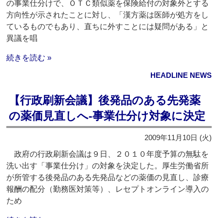
の事業仕分けで、ＯＴＣ類似薬を保険給付の対象外とする
方向性が示されたことに対し、「漢方薬は医師が処方をし
ているものでもあり、直ちに外すことには疑問がある」と
異議を唱
続きを読む »
HEADLINE NEWS
【行政刷新会議】後発品のある先発薬
の薬価見直しへ‐事業仕分け対象に決定
2009年11月10日 (火)
政府の行政刷新会議は９日、２０１０年度予算の無駄を
洗い出す「事業仕分け」の対象を決定した。厚生労働省所
が所管する後発品のある先発品などの薬価の見直し、診療
報酬の配分（勤務医対策等）、レセプトオンライン導入の
ため