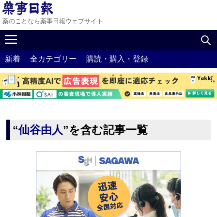
薬のことなら薬事日報ウェブサイト
新着
全カテゴリー
購読・購入・登録
“
仙谷由人
”を含む記事一覧