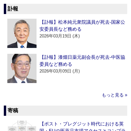
訃報
【訃報】松本純元衆院議員が死去‐国家公
安委員長など務める
2026年03月19日 (木)
【訃報】漆畑日薬元副会長が死去‐中医協
委員など務める
2026年03月09日 (月)
もっと見る »
寄稿
【ポスト・ブレグジット時代における英
国・EUの医薬品市場アクセスとコンプラ