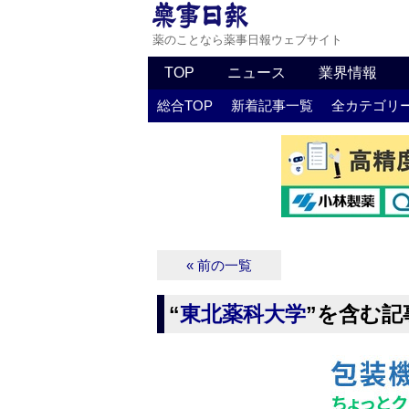
薬のことなら薬事日報ウェブサイト
TOP
ニュース
業界情報
総合TOP
新着記事一覧
全カテゴリ
« 前の一覧
“
東北薬科大学
”を含む記