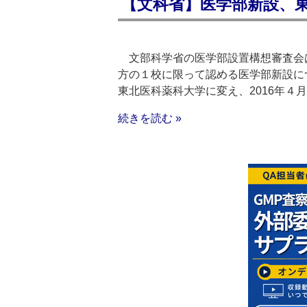
【文科省】医学部新設、
文部科学省の医学部設置構想審査会は
方の１校に限って認める医学部新設に
東北医科薬科大学に変え、2016年４
続きを読む »