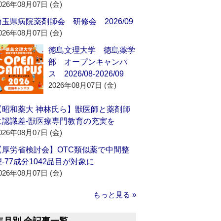
026年08月07日 (金)
埼玉県病院薬剤師会 研修会 2026/09
026年08月07日 (金)
徳島文理大学 徳島薬学
部 オープンキャンパ
ス 2026/08-2026/09
2026年08月07日 (金)
【昭和薬大 神林氏ら】獣医師と薬剤師
に認識差‐獣医療専門教育の充実を
026年08月07日 (金)
【厚労省検討会】OTC類似薬で中間整
理‐77成分1042品目が対象に
026年08月07日 (金)
もっと見る »