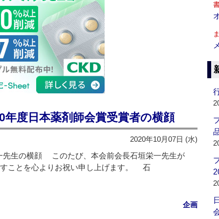
行
2
20年度日本薬剤師会賞受賞者の横顔
品
2020年10月07日 (水)
2
栄一先生の横顔 このたび、本会前会長石垣栄一先生が
れますことを心よりお祝い申し上げます。 石
2
2
企画
会