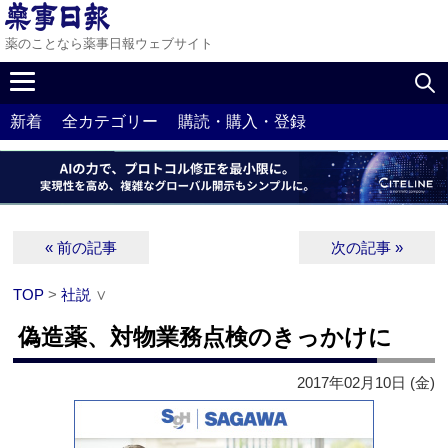
薬のことなら薬事日報ウェブサイト
新着
全カテゴリー
購読・購入・登録
« 前の記事
次の記事 »
TOP
>
社説
∨
偽造薬、対物業務点検のきっかけに
2017年02月10日 (金)