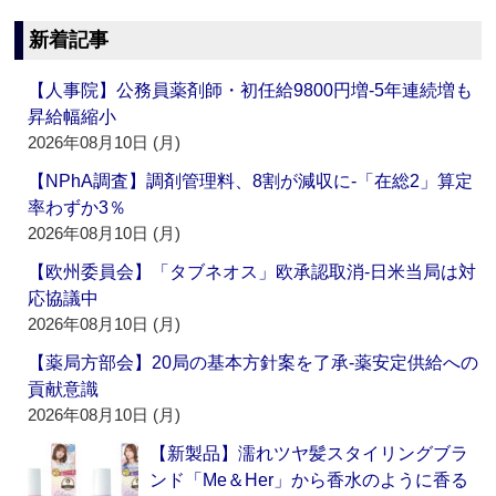
新着記事
【人事院】公務員薬剤師・初任給9800円増‐5年連続増も
昇給幅縮小
2026年08月10日 (月)
【NPhA調査】調剤管理料、8割が減収に‐「在総2」算定
率わずか3％
2026年08月10日 (月)
【欧州委員会】「タブネオス」欧承認取消‐日米当局は対
応協議中
2026年08月10日 (月)
【薬局方部会】20局の基本方針案を了承‐薬安定供給への
貢献意識
2026年08月10日 (月)
【新製品】濡れツヤ髪スタイリングブラ
ンド「Me＆Her」から香水のように香る