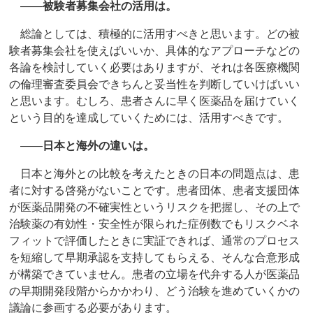
――
被験者募集会社の活用は。
総論としては、積極的に活用すべきと思います。どの被
験者募集会社を使えばいいか、具体的なアプローチなどの
各論を検討していく必要はありますが、それは各医療機関
の倫理審査委員会できちんと妥当性を判断していけばいい
と思います。むしろ、患者さんに早く医薬品を届けていく
という目的を達成していくためには、活用すべきです。
――
日本と海外の違いは。
日本と海外との比較を考えたときの日本の問題点は、患
者に対する啓発がないことです。患者団体、患者支援団体
が医薬品開発の不確実性というリスクを把握し、その上で
治験薬の有効性・安全性が限られた症例数でもリスクベネ
フィットで評価したときに実証できれば、通常のプロセス
を短縮して早期承認を支持してもらえる、そんな合意形成
が構築できていません。患者の立場を代弁する人が医薬品
の早期開発段階からかかわり、どう治験を進めていくかの
議論に参画する必要があります。