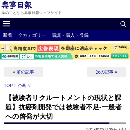
薬のことなら薬事日報ウェブサイト
新着
全カテゴリー
購読・購入・登録
« 前の記事
次の記事 »
TOP
>
企画
∨
【被験者リクルートメントの現状と課
題】抗癌剤開発では被験者不足‐一般者
への啓発が大切
2017年03月29日 (水)