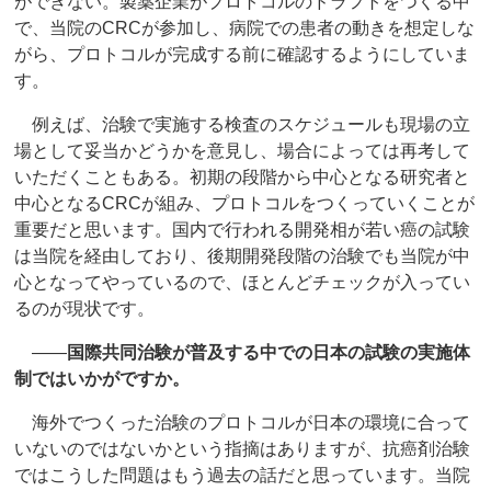
ができない。製薬企業がプロトコルのドラフトをつくる中
で、当院のCRCが参加し、病院での患者の動きを想定しな
がら、プロトコルが完成する前に確認するようにしていま
す。
例えば、治験で実施する検査のスケジュールも現場の立
場として妥当かどうかを意見し、場合によっては再考して
いただくこともある。初期の段階から中心となる研究者と
中心となるCRCが組み、プロトコルをつくっていくことが
重要だと思います。国内で行われる開発相が若い癌の試験
は当院を経由しており、後期開発段階の治験でも当院が中
心となってやっているので、ほとんどチェックが入ってい
るのが現状です。
――
国際共同治験が普及する中での日本の試験の実施体
制ではいかがですか。
海外でつくった治験のプロトコルが日本の環境に合って
いないのではないかという指摘はありますが、抗癌剤治験
ではこうした問題はもう過去の話だと思っています。当院