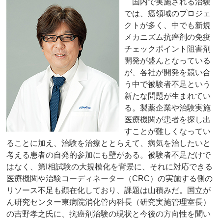
国内で実施される治験
では、癌領域のプロジェ
クトが多く、中でも新規
メカニズム抗癌剤の免疫
チェックポイント阻害剤
開発が盛んとなっている
が、各社が開発を競い合
う中で被験者不足という
新たな問題が生まれてい
る。製薬企業や治験実施
医療機関が患者を探し出
すことが難しくなってい
ることに加え、治験を治療ととらえて、病気を治したいと
考える患者の自発的参加にも壁がある。被験者不足だけで
はなく、第I相試験の大規模化を背景に、それに対応できる
医療機関や治験コーディネーター（CRC）の実施する側の
リソース不足も顕在化しており、課題は山積みだ。国立が
ん研究センター東病院消化管内科長（研究実施管理室長）
の吉野孝之氏に、抗癌剤治験の現状と今後の方向性を聞い