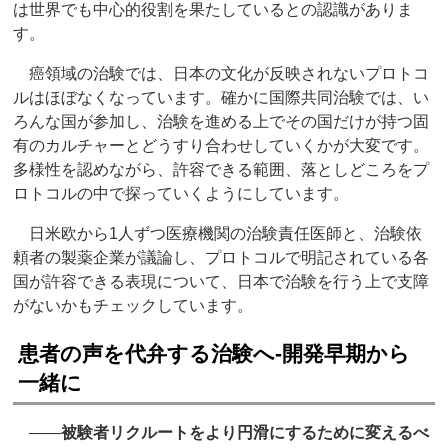
は世界でも中心的役割を果たしているとの認識がありま
す。
癌領域の治験では、日本の文化が反映されないプロトコ
ルはほぼなくなっています。確かに国際共同治験では、い
ろんな国が参加し、治験を進める上でその国だけが持つ固
有のカルチャーとどうすり合わせしていくかが大変です。
多様性を認めながら、許容できる範囲、落としどころをプ
ロトコルの中で探っていくようにしています。
日米欧から1人ずつ医療機関の治験責任医師と、治験依
頼者の製薬企業が議論し、プロトコルで明記されている各
国が許容できる表現について、日本で治験を行う上で支障
がないかもチェックしています。
患者の声を代弁する治験へ‐開発早期から
一緒に
――
被験者リクルートをより円滑にするために変えるべ