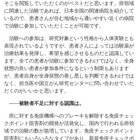
そこを閲覧していただくのがベストだと思います。癌領域
に関連した治験であれば、日本全国の関連病院を紹介して
いるので、患者さんが住む地域から通いやすい近くの病院
で治験に参加していただくことが可能です。
治験への参加は、研究対象という性格から人体実験とも
表現されているようですが、患者さんによっては治験薬が
治療効果を発揮し、希望を感じさせるものだと認識してい
ます。全ての患者が治験に参加できるわけではなく、全身
状態の良い患者が参加条件になるという制限もあります
が、患者自身が全身状態の善し悪しを判断できるわけでは
なく、担当医や国立がん研究センターに問い合わせていた
だくのがいいかと思います。
――
被験者不足に対する認識は。
癌に対する免疫機構へのブレーキを解除する免疫チェッ
クポイント阻害剤の開発が活発化し、国内で行われる癌領
域での治験の数が急増しています。免疫チェックポイント
阻害剤にもいろいろなタイプがあり、新規免疫チェックポ