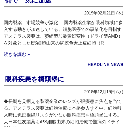
発で一気に加速
2019年02月21日 (木)
国内製薬、市場競争が激化 国内製薬企業が眼科領域に参
入する動きが加速している。細胞医療での事業化を目指す
アステラス製薬は、萎縮型加齢黄斑変性（ドライ型AMD）
を対象としたES細胞由来の網膜色素上皮細胞（R
続きを読む »
HEADLINE NEWS
眼科疾患を橋頭堡に
2018年12月19日 (水)
◆長期を見据える製薬企業のレンズが眼疾患に焦点を当て
る。アステラス製薬は細胞治療に本格参入する中、細胞移
入時に免疫拒絶リスクが少ない眼科疾患を橋頭堡にする。
大日本住友製薬もiPS細胞由来の細胞治療で難病のドライ