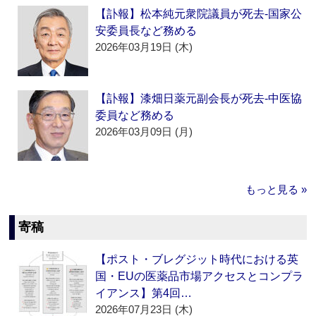
【訃報】松本純元衆院議員が死去‐国家公
安委員長など務める
2026年03月19日 (木)
【訃報】漆畑日薬元副会長が死去‐中医協
委員など務める
2026年03月09日 (月)
もっと見る »
寄稿
【ポスト・ブレグジット時代における英
国・EUの医薬品市場アクセスとコンプラ
イアンス】第4回…
2026年07月23日 (木)