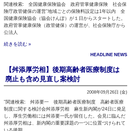
関連検索: 全国健康保険協会 政府管掌健康保険 社会保
険庁政管健保の運営"地域ごとの保険料設定は1年以内 全
国健康保険協会（協会けんぽ）が１日からスタートした。
政府管掌健康保険（政管健保）の運営が、社会保険庁から
公法人
続きを読む »
HEADLINE NEWS
【舛添厚労相】後期高齢者医療制度は
廃止も含め見直し案検討
2008年09月26日 (金)
"関連検索: 舛添要一 後期高齢者医療制度 高齢者医療
制度に関する検討会舛添厚労相 麻生新内閣が24日に発足
し、厚生労働相には舛添要一氏が留任した。会見に臨んだ
舛添厚労相は、新内閣の重要課題の一つに位置づけられて
いる後期