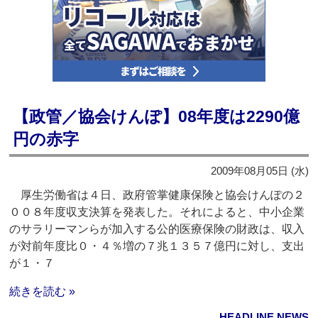
【政管／協会けんぽ】08年度は2290億
円の赤字
2009年08月05日 (水)
厚生労働省は４日、政府管掌健康保険と協会けんぽの２
００８年度収支決算を発表した。それによると、中小企業
のサラリーマンらが加入する公的医療保険の財政は、収入
が対前年度比０・４％増の７兆１３５７億円に対し、支出
が１・７
続きを読む »
HEADLINE NEWS