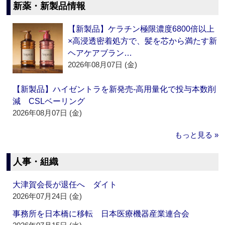
新薬・新製品情報
【新製品】ケラチン極限濃度6800倍以上
×高浸透密着処方で、髪を芯から満たす新
ヘアケアブラン…
2026年08月07日 (金)
【新製品】ハイゼントラを新発売‐高用量化で投与本数削
減 CSLベーリング
2026年08月07日 (金)
もっと見る »
人事・組織
大津賀会長が退任へ ダイト
2026年07月24日 (金)
事務所を日本橋に移転 日本医療機器産業連合会