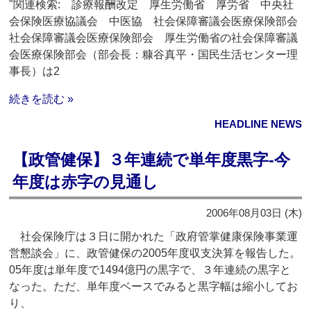
"関連検索: 診療報酬改定 厚生労働省 厚労省 中央社
会保険医療協議会 中医協 社会保障審議会医療保険部会
社会保障審議会医療保険部会 厚生労働省の社会保障審議
会医療保険部会（部会長：糠谷真平・国民生活センター理
事長）は2
続きを読む »
HEADLINE NEWS
【政管健保】３年連続で単年度黒字‐今
年度は赤字の見通し
2006年08月03日 (木)
社会保険庁は３日に開かれた「政府管掌健康保険事業運
営懇談会」に、政管健保の2005年度収支決算を報告した。
05年度は単年度で1494億円の黒字で、３年連続の黒字と
なった。ただ、単年度ベースでみると黒字幅は縮小してお
り、