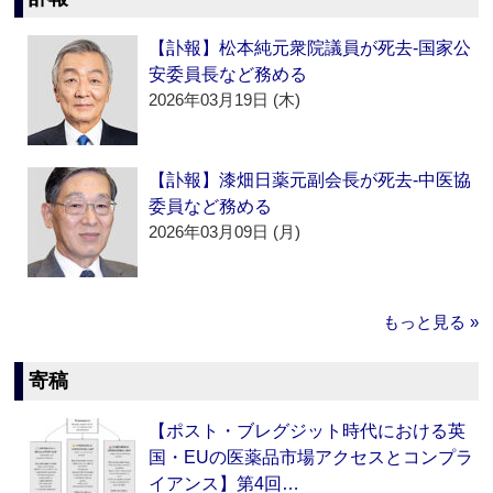
【訃報】松本純元衆院議員が死去‐国家公
安委員長など務める
2026年03月19日 (木)
【訃報】漆畑日薬元副会長が死去‐中医協
委員など務める
2026年03月09日 (月)
もっと見る »
寄稿
【ポスト・ブレグジット時代における英
国・EUの医薬品市場アクセスとコンプラ
イアンス】第4回…