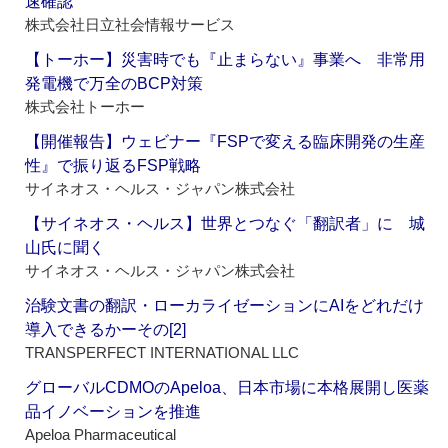
速確認
株式会社日立社会情報サービス
【トーホー】災害時でも『止まらない』事業へ 非常用
発電機で万全のBCP対策
株式会社トーホー
【開催報告】ウェビナー『FSPで変える臨床開発の生産
性』で振り返るFSP戦略
サイネオス・ヘルス・ジャパン株式会社
【サイネオス・ヘルス】世界とつなぐ「翻訳者」に 城
山氏に聞く
サイネオス・ヘルス・ジャパン株式会社
治験文書の翻訳・ローカライゼーションにAIをどれだけ
導入できるかーその[2]
TRANSPERFECT INTERNATIONAL LLC
グローバルCDMOのApeloa、日本市場に本格展開し医薬
品イノベーションを推進
Apeloa Pharmaceutical