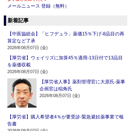
メールニュース 登録（無料）
新着記事
【中医協総会】「ヒフデュラ」薬価15％下げ‐8品目の再
算定など了承
2026年08月07日 (金)
【厚労省】ウェイリズに加算45％適用‐13日付で13品目
を薬価収載
2026年08月07日 (金)
【厚労省人事】薬剤管理官に大原氏‐薬事
企画官は稲角氏
2026年08月07日 (金)
【厚労省】購入希望者4％が要受診‐緊急避妊薬事業で報
告書
2026年08月07日 (金)