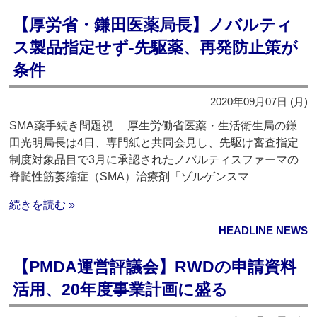
【厚労省・鎌田医薬局長】ノバルティ
ス製品指定せず‐先駆薬、再発防止策が
条件
2020年09月07日 (月)
SMA薬手続き問題視 厚生労働省医薬・生活衛生局の鎌
田光明局長は4日、専門紙と共同会見し、先駆け審査指定
制度対象品目で3月に承認されたノバルティスファーマの
脊髄性筋萎縮症（SMA）治療剤「ゾルゲンスマ
続きを読む »
HEADLINE NEWS
【PMDA運営評議会】RWDの申請資料
活用、20年度事業計画に盛る