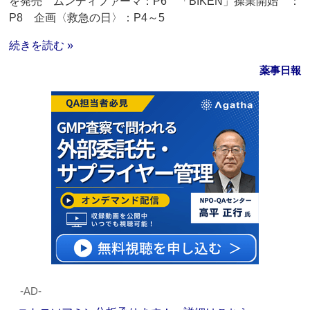
を発売 ムンディファーマ：P6 「BIKEN」操業開始 ：
P8 企画〈救急の日〉：P4～5
続きを読む »
薬事日報
‐AD‐