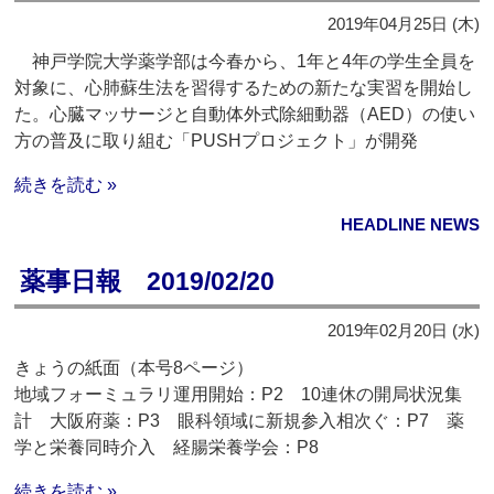
2019年04月25日 (木)
神戸学院大学薬学部は今春から、1年と4年の学生全員を
対象に、心肺蘇生法を習得するための新たな実習を開始し
た。心臓マッサージと自動体外式除細動器（AED）の使い
方の普及に取り組む「PUSHプロジェクト」が開発
続きを読む »
HEADLINE NEWS
薬事日報 2019/02/20
2019年02月20日 (水)
きょうの紙面（本号8ページ）
地域フォーミュラリ運用開始：P2 10連休の開局状況集
計 大阪府薬：P3 眼科領域に新規参入相次ぐ：P7 薬
学と栄養同時介入 経腸栄養学会：P8
続きを読む »