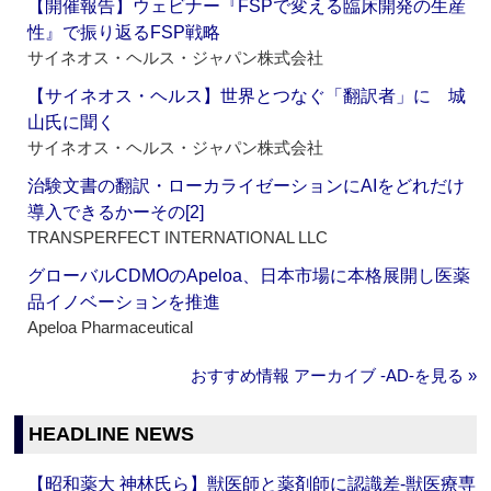
【開催報告】ウェビナー『FSPで変える臨床開発の生産
性』で振り返るFSP戦略
サイネオス・ヘルス・ジャパン株式会社
【サイネオス・ヘルス】世界とつなぐ「翻訳者」に 城
山氏に聞く
サイネオス・ヘルス・ジャパン株式会社
治験文書の翻訳・ローカライゼーションにAIをどれだけ
導入できるかーその[2]
TRANSPERFECT INTERNATIONAL LLC
グローバルCDMOのApeloa、日本市場に本格展開し医薬
品イノベーションを推進
Apeloa Pharmaceutical
おすすめ情報 アーカイブ ‐AD‐を見る »
HEADLINE NEWS
【昭和薬大 神林氏ら】獣医師と薬剤師に認識差‐獣医療専