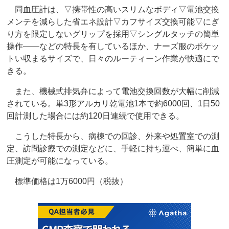
同血圧計は、▽携帯性の高いスリムなボディ▽電池交換
メンテを減らした省エネ設計▽カフサイズ交換可能▽にぎ
り方を限定しないグリップを採用▽シングルタッチの簡単
操作――などの特長を有しているほか、ナーズ服のポケッ
トい収まるサイズで、日々のルーティーン作業が快適にで
きる。
また、機械式排気弁によって電池交換回数が大幅に削減
されている。単3形アルカリ乾電池1本で約6000回、1日50
回計測した場合には約120日連続で使用できる。
こうした特長から、病棟での回診、外来や処置室での測
定、訪問診療での測定などに、手軽に持ち運べ、簡単に血
圧測定が可能になっている。
標準価格は1万6000円（税抜）