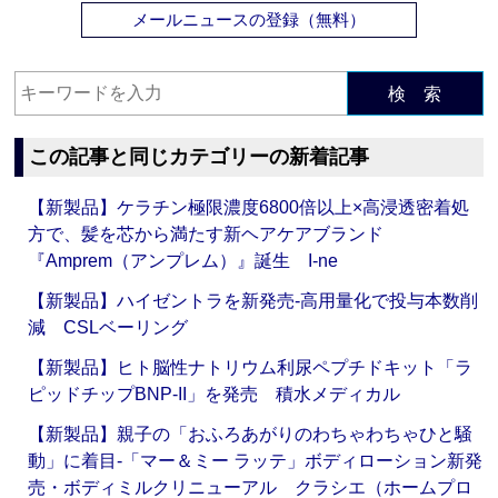
メールニュースの登録（無料）
検 索
この記事と同じカテゴリーの新着記事
【新製品】ケラチン極限濃度6800倍以上×高浸透密着処
方で、髪を芯から満たす新ヘアケアブランド
『Amprem（アンプレム）』誕生 I-ne
【新製品】ハイゼントラを新発売‐高用量化で投与本数削
減 CSLベーリング
【新製品】ヒト脳性ナトリウム利尿ペプチドキット「ラ
ピッドチップBNP-II」を発売 積水メディカル
【新製品】親子の「おふろあがりのわちゃわちゃひと騒
動」に着目‐「マー＆ミー ラッテ」ボディローション新発
売・ボディミルクリニューアル クラシエ（ホームプロ