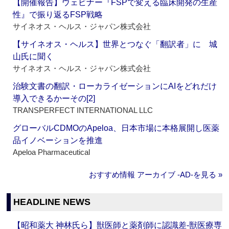
【開催報告】ウェビナー『FSPで変える臨床開発の生産
性』で振り返るFSP戦略
サイネオス・ヘルス・ジャパン株式会社
【サイネオス・ヘルス】世界とつなぐ「翻訳者」に 城
山氏に聞く
サイネオス・ヘルス・ジャパン株式会社
治験文書の翻訳・ローカライゼーションにAIをどれだけ
導入できるかーその[2]
TRANSPERFECT INTERNATIONAL LLC
グローバルCDMOのApeloa、日本市場に本格展開し医薬
品イノベーションを推進
Apeloa Pharmaceutical
おすすめ情報 アーカイブ ‐AD‐を見る »
HEADLINE NEWS
【昭和薬大 神林氏ら】獣医師と薬剤師に認識差‐獣医療専