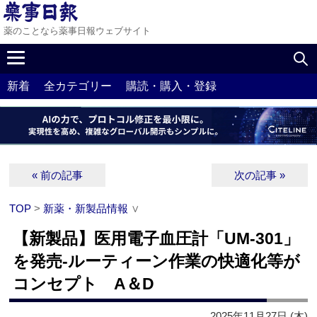
薬のことなら薬事日報ウェブサイト
新着
全カテゴリー
購読・購入・登録
« 前の記事
次の記事 »
TOP
>
新薬・新製品情報
∨
【新製品】医用電子血圧計「UM-301」
を発売‐ルーティーン作業の快適化等が
コンセプト A＆D
2025年11月27日 (木)