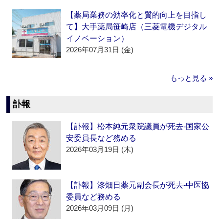
【薬局業務の効率化と質的向上を目指し
て】大手薬局笹崎店（三菱電機デジタル
イノベーション）
2026年07月31日 (金)
もっと見る »
訃報
【訃報】松本純元衆院議員が死去‐国家公
安委員長など務める
2026年03月19日 (木)
【訃報】漆畑日薬元副会長が死去‐中医協
委員など務める
2026年03月09日 (月)