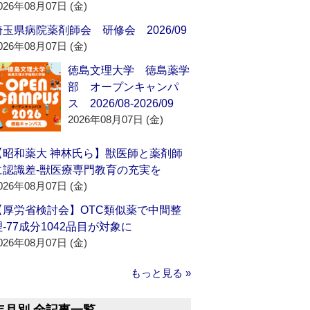
026年08月07日 (金)
埼玉県病院薬剤師会 研修会 2026/09
026年08月07日 (金)
徳島文理大学 徳島薬学
部 オープンキャンパ
ス 2026/08-2026/09
2026年08月07日 (金)
【昭和薬大 神林氏ら】獣医師と薬剤師
に認識差‐獣医療専門教育の充実を
026年08月07日 (金)
【厚労省検討会】OTC類似薬で中間整
理‐77成分1042品目が対象に
026年08月07日 (金)
もっと見る »