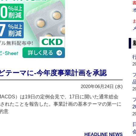
行
2
などテーマに‐今年度事業計画を承認
品
2020年06月24日 (水)
2
CDS）は19日の定例会見で、17日に開いた通常総会
承認されたことを報告した。事業計画の基本テーマの第一に
2
的意
2
会
HEADLINE NEWS