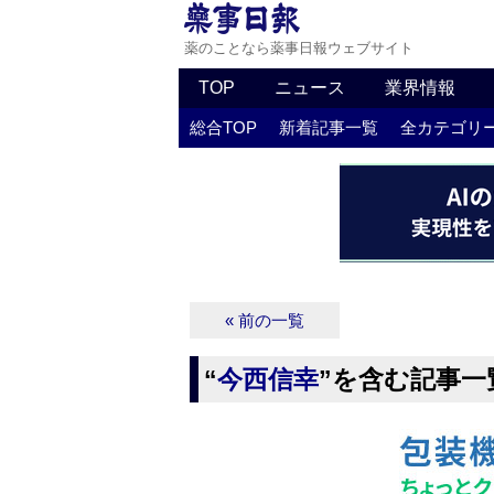
薬のことなら薬事日報ウェブサイト
TOP
ニュース
業界情報
総合TOP
新着記事一覧
全カテゴリ
« 前の一覧
“
今西信幸
”を含む記事一