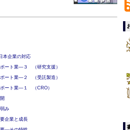
―日本企業の対応
サポート業―３ （研究支援）
サポート業―２ （受託製造）
ポート業―１ （CRO）
展開
と弱み
主要企業と成長
概要―その特性