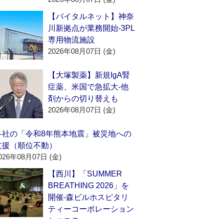
【バイタルネット】神奈
川新拠点が業務開始‐3PL
専用物流施設
2026年08月07日 (金)
【大塚製薬】新規IgA腎
症薬、米国で急拡大‐他
剤からの切り替えも
2026年08月07日 (金)
各社の「令和8年熊本地震」被災地への
支援（順位不動）
026年08月07日 (金)
【西川】「SUMMER
BREATHING 2026」を
開催‐森ビルホスピタリ
ティーコーポレーション