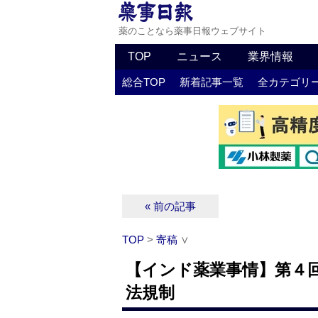
薬のことなら薬事日報ウェブサイト
TOP
ニュース
業界情報
総合TOP
新着記事一覧
全カテゴリ
« 前の記事
TOP
>
寄稿
∨
【インド薬業事情】第４
法規制