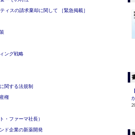
ルティスの請求棄却に関して ［緊急掲載］
策
ィング戦略
に関する法規制
産権
2
ト・ファーマ社長）
ンド企業の新薬開発