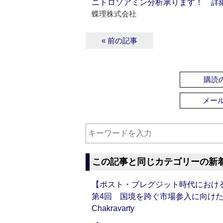
ニトロソアミン分析承ります！ 詳
蝶理株式会社
« 前の記事
購読の
メー
この記事と同じカテゴリーの新
【ポスト・ブレグジット時代におけ
第4回 国境を跨ぐ市場参入に向けたコ
Chakravarty