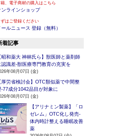
書籍、電子商材の購入はこちら
オンラインショップ
まずはご登録ください
メールニュース 登録（無料）
新着記事
【昭和薬大 神林氏ら】獣医師と薬剤師
に認識差‐獣医療専門教育の充実を
026年08月07日 (金)
【厚労省検討会】OTC類似薬で中間整
理‐77成分1042品目が対象に
026年08月07日 (金)
【アリナミン製薬】「ロ
ゼレム」OTC化し発売‐
体内時計整える睡眠改善
薬
2026年08月07日 (金)