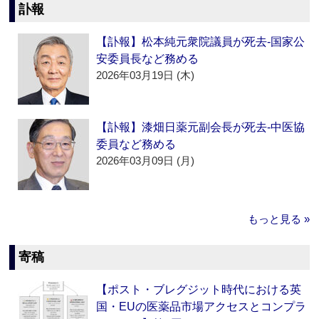
訃報
【訃報】松本純元衆院議員が死去‐国家公
安委員長など務める
2026年03月19日 (木)
【訃報】漆畑日薬元副会長が死去‐中医協
委員など務める
2026年03月09日 (月)
もっと見る »
寄稿
【ポスト・ブレグジット時代における英
国・EUの医薬品市場アクセスとコンプラ