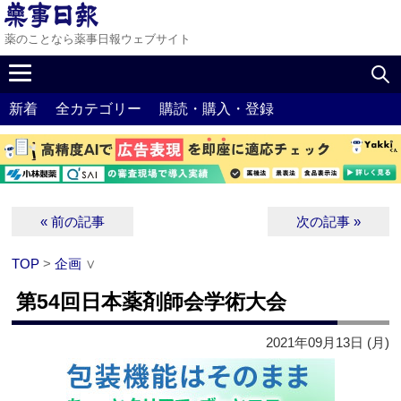
薬のことなら薬事日報ウェブサイト
新着
全カテゴリー
購読・購入・登録
« 前の記事
次の記事 »
TOP
>
企画
∨
第54回日本薬剤師会学術大会
2021年09月13日 (月)