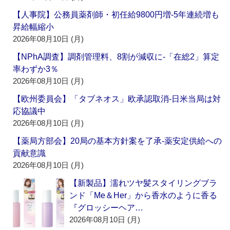
【人事院】公務員薬剤師・初任給9800円増‐5年連続増も
昇給幅縮小
2026年08月10日 (月)
【NPhA調査】調剤管理料、8割が減収に‐「在総2」算定
率わずか3％
2026年08月10日 (月)
【欧州委員会】「タブネオス」欧承認取消‐日米当局は対
応協議中
2026年08月10日 (月)
【薬局方部会】20局の基本方針案を了承‐薬安定供給への
貢献意識
2026年08月10日 (月)
【新製品】濡れツヤ髪スタイリングブラ
ンド「Me＆Her」から香水のように香る
『グロッシーヘア…
2026年08月10日 (月)