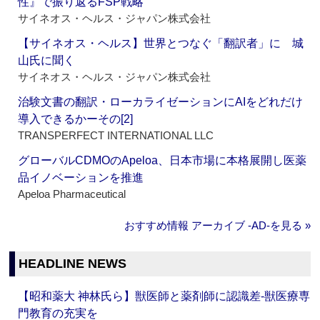
性』で振り返るFSP戦略
サイネオス・ヘルス・ジャパン株式会社
【サイネオス・ヘルス】世界とつなぐ「翻訳者」に 城
山氏に聞く
サイネオス・ヘルス・ジャパン株式会社
治験文書の翻訳・ローカライゼーションにAIをどれだけ
導入できるかーその[2]
TRANSPERFECT INTERNATIONAL LLC
グローバルCDMOのApeloa、日本市場に本格展開し医薬
品イノベーションを推進
Apeloa Pharmaceutical
おすすめ情報 アーカイブ ‐AD‐を見る »
HEADLINE NEWS
【昭和薬大 神林氏ら】獣医師と薬剤師に認識差‐獣医療専
門教育の充実を