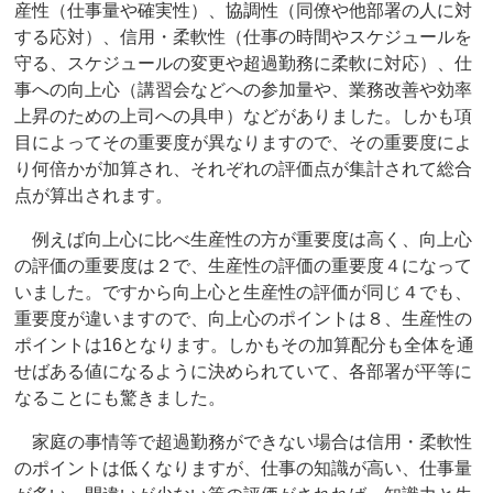
産性（仕事量や確実性）、協調性（同僚や他部署の人に対
する応対）、信用・柔軟性（仕事の時間やスケジュールを
守る、スケジュールの変更や超過勤務に柔軟に対応）、仕
事への向上心（講習会などへの参加量や、業務改善や効率
上昇のための上司への具申）などがありました。しかも項
目によってその重要度が異なりますので、その重要度によ
り何倍かが加算され、それぞれの評価点が集計されて総合
点が算出されます。
例えば向上心に比べ生産性の方が重要度は高く、向上心
の評価の重要度は２で、生産性の評価の重要度４になって
いました。ですから向上心と生産性の評価が同じ４でも、
重要度が違いますので、向上心のポイントは８、生産性の
ポイントは16となります。しかもその加算配分も全体を通
せばある値になるように決められていて、各部署が平等に
なることにも驚きました。
家庭の事情等で超過勤務ができない場合は信用・柔軟性
のポイントは低くなりますが、仕事の知識が高い、仕事量