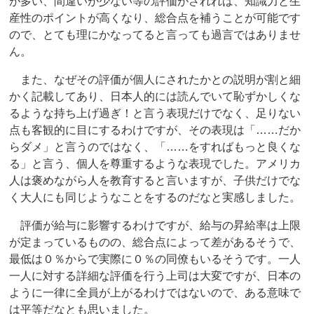
が多い、間違いが少ない等の評価がされれば、知識力と生
産性のポイントが高くなり、総合点を補うことが可能です
ので、とても理にかなってると言っても過言ではありませ
ん。
また、なぜその評価が個人にされたかとの説明が割と細
かく記載してあり、日本人的には読んでいて恥ずかしくな
るような持ち上げ過ぎ！と言う表現だけでなく、足りない
点も客観的に目にするわけですが、その表現は「……だか
らダメ」と言うのではなく、「……をすればもっと良くな
る」と言う、個人を尊重するような表現でした。アメリカ
人は褒めながら人を教育すると言いますが、子供だけでな
く大人にも同じようなことをするのだなと実感しました。
評価が給与に影響するわけですが、給与の昇給率は上限
が定まっているものの、総合点によって差があるそうで、
最低は０％からで実際に０％の同僚もいるそうです。一人
一人に対する詳細な評価を行う上司は大変ですが、日本の
ように一律に全員が上がるわけではないので、ある意味で
は平等だなとも思いました。