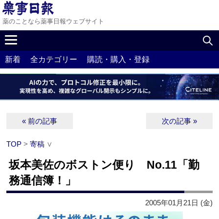
薬のことなら薬事日報ウェブサイト
新着
全カテゴリー
購読・購入・登録
« 前の記事
次の記事 »
TOP
>
寄稿
∨
坂本美佐のボストン便り No.11「勤
務通信簿！」
2005年01月21日 (金)