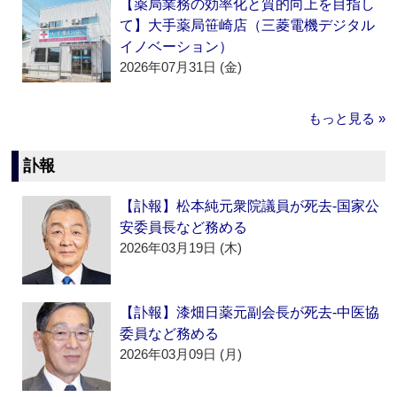
【薬局業務の効率化と質的向上を目指し
て】大手薬局笹崎店（三菱電機デジタル
イノベーション）
2026年07月31日 (金)
もっと見る »
訃報
【訃報】松本純元衆院議員が死去‐国家公
安委員長など務める
2026年03月19日 (木)
【訃報】漆畑日薬元副会長が死去‐中医協
委員など務める
2026年03月09日 (月)