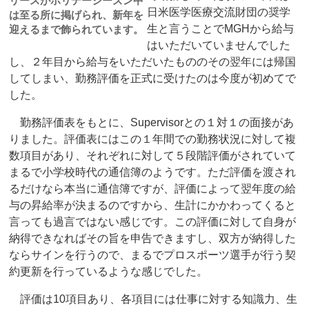
リースがホリデーシーズン中
日米医学医療交流財団の奨学
は至る所に掲げられ、新年を
生と言うことでMGHから給与
迎えるまで飾られています。
はいただいていませんでした
し、２年目から給与をいただいたもののその翌年には帰国
してしまい、勤務評価を正式に受けたのは今度が初めてで
した。
勤務評価表をもとに、Supervisorとの１対１の面接があ
りました。評価表にはこの１年間での勤務状況に対して複
数項目があり、それぞれに対して５段階評価がされていて
まるで小学校時代の通信簿のようです。ただ評価を渡され
るだけなら本当に通信簿ですが、評価によって翌年度の給
与の昇給率が決まるのですから、生計にかかわってくると
言っても過言ではない感じです。この評価に対して自身が
納得できなればその旨を申告できますし、双方が納得した
ならサインを行うので、まるでプロスポーツ選手が行う契
約更新を行っているような感じでした。
評価は10項目あり、各項目には仕事に対する知識力、生