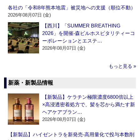
各社の「令和8年熊本地震」被災地への支援（順位不動）
2026年08月07日 (金)
【西川】「SUMMER BREATHING
2026」を開催‐森ビルホスピタリティーコ
ーポレーションとエステ…
2026年08月07日 (金)
もっと見る »
新薬・新製品情報
【新製品】ケラチン極限濃度6800倍以上
×高浸透密着処方で、髪を芯から満たす新
ヘアケアブラン…
2026年08月07日 (金)
【新製品】ハイゼントラを新発売‐高用量化で投与本数削