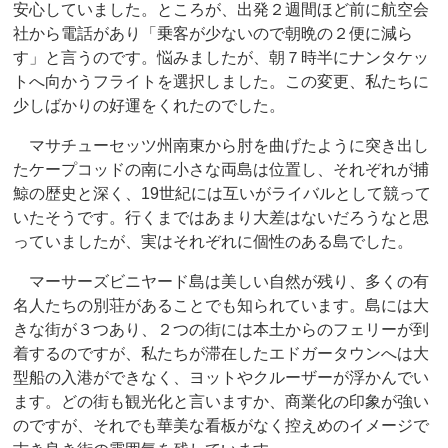
安心していました。ところが、出発２週間ほど前に航空会
社から電話があり「乗客が少ないので朝晩の２便に減ら
す」と言うのです。悩みましたが、朝７時半にナンタケッ
トへ向かうフライトを選択しました。この変更、私たちに
少しばかりの好運をくれたのでした。
マサチューセッツ州南東から肘を曲げたように突き出し
たケープコッドの南に小さな両島は位置し、それぞれが捕
鯨の歴史と深く、19世紀には互いがライバルとして競って
いたそうです。行くまではあまり大差はないだろうなと思
っていましたが、実はそれぞれに個性のある島でした。
マーサーズビニヤード島は美しい自然が残り、多くの有
名人たちの別荘があることでも知られています。島には大
きな街が３つあり、２つの街には本土からのフェリーが到
着するのですが、私たちが滞在したエドガータウンへは大
型船の入港ができなく、ヨットやクルーザーが浮かんでい
ます。どの街も観光化と言いますか、商業化の印象が強い
のですが、それでも華美な看板がなく控えめのイメージで