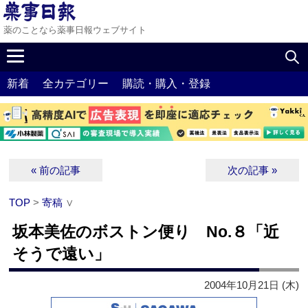
薬のことなら薬事日報ウェブサイト
新着
全カテゴリー
購読・購入・登録
« 前の記事
次の記事 »
TOP
>
寄稿
∨
坂本美佐のボストン便り No.８「近
そうで遠い」
2004年10月21日 (木)