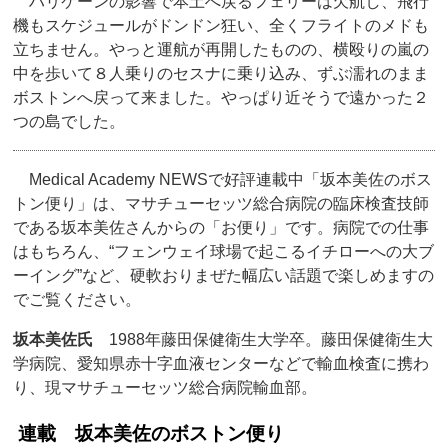
ハリケーンの影響で本土へ戻るフェリーは欠航し、飛行
機もスケジュールがドンドン狂い、全くフライトのメドも
立ちません。やっと運航が再開したものの、横殴りの嵐の
中を歩いて８人乗りのセスナに乗り込み、ずぶ濡れのまま
ボストンへ戻って来ました。やっぱり近そうで遠かった２
つの島でした。
Medical Academy NEWSで好評連載中「坂本美佐のボス
トン便り」は、マサチューセッツ総合病院の臨床検査技師
である坂本美佐さんからの「お便り」です。病院での仕事
はもちろん、“フェンウェイ球場で起こるイチローへの大ブ
ーイング”など、硬軟おりまぜた幅広い話題で楽しめますの
でご覧ください。
坂本美佐氏
1988年藤田保健衛生大学卒。藤田保健衛生大
学病院、愛知県赤十字血液センターなどで輸血検査に携わ
り、現マサチューセッツ総合病院輸血部。
連載 坂本美佐のボストン便り