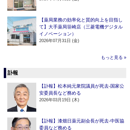
【薬局業務の効率化と質的向上を目指し
て】大手薬局笹崎店（三菱電機デジタル
イノベーション）
2026年07月31日 (金)
もっと見る »
訃報
【訃報】松本純元衆院議員が死去‐国家公
安委員長など務める
2026年03月19日 (木)
【訃報】漆畑日薬元副会長が死去‐中医協
委員など務める