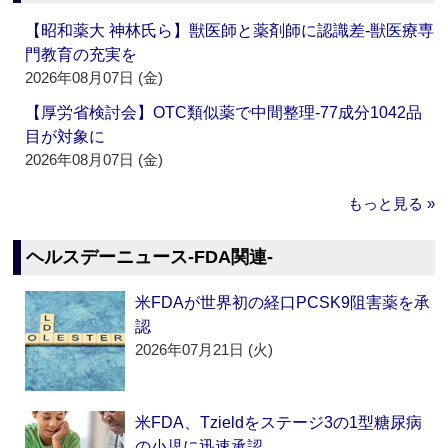
【昭和薬大 神林氏ら】獣医師と薬剤師に認識差‐獣医療専
門教育の充実を
2026年08月07日 (金)
【厚労省検討会】OTC類似薬で中間整理‐77成分1042品
目が対象に
2026年08月07日 (金)
もっと見る »
ヘルスデーニュース‐FDA関連‐
米FDAが世界初の経口PCSK9阻害薬を承
認
2026年07月21日 (火)
米FDA、Tzieldをステージ3の1型糖尿病
の小児に迅速承認