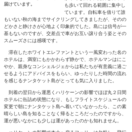
届けています。
も歩いて回れる範囲に集中し
ています。自転車を借りて誰
もいない秋の海までサイクリングしてきましたが、そのの
どかさと静けさが心地よく印象的でした。島には信号が一
基もないのですが、交差点で車がお互い譲り合う姿とその
スムーズさには感嘆です。
滞在したホワイトエレファントという一風変わった名の
ホテルは、満室にもかかわらず静かで、ホテルマンはにこ
やか、親身なコンシェルジェからは私たちが有意義に過ご
せるようにアドバイスをもらい、ゆったりした時間の流れ
を感じるナンタケット島がとっても気に入りました。
到着の翌日から運悪くハリケーンの影響でほぼ丸２日間
ホテルに缶詰め状態になり、もしフライトスケジュールの
変更で朝にナンタケット島へ着いていなかったら、この素
晴らしい島を知ることなく帰るところだったのですから、
運が悪いなかにも少しは運があったのかも知れません。