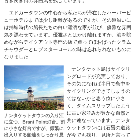
古き良き街の雰囲気を残しています。
エドガータウンの中心から私たちが滞在したハーバービ
ューホテルまでは少し距離があるのですが、その道沿いに
は捕鯨時代の船長たちの白い瀟洒な家が並び、優雅な雰囲
気を漂わせています。優雅さとはかけ離れますが、港を眺
めながらテイクアウト専門の店で買ってほおばったクラム
チャウダーとロブスターロールの味は忘れられないものに
なりました。
ナンタケット島はサイクリ
ングロードが充実しており、
その気になれば半日で島中を
サイクリングできてしまうの
ではないかと思う位に小さ
く、タイムスリップしたよう
に古い家並みが豊かな自然と
ナンタケットタウンの入り江
共に連なっています。ナンタ
に立つ、Brant Point灯台。割
ケットタウンには石畳の道路
に小さな灯台ですが、頻繁に
出入りする船達をしっかり見
が今でも残り、見所と言って