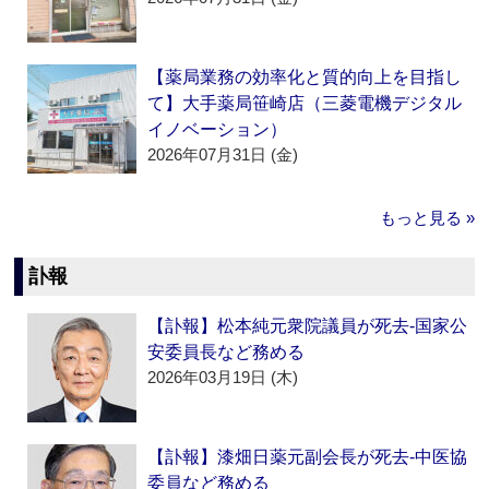
【薬局業務の効率化と質的向上を目指し
て】大手薬局笹崎店（三菱電機デジタル
イノベーション）
2026年07月31日 (金)
もっと見る »
訃報
【訃報】松本純元衆院議員が死去‐国家公
安委員長など務める
2026年03月19日 (木)
【訃報】漆畑日薬元副会長が死去‐中医協
委員など務める